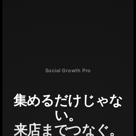
Social Growth Pro
集めるだけじゃな
い。
来店までつなぐ。