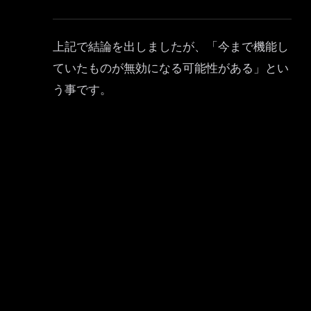
上記で結論を出しましたが、「今まで機能し
ていたものが無効になる可能性がある」とい
う事です。
ですので、特にビジネス利用の方は「事前テ
ストを行った上での更新」が大事です。
更新した場合は
クラシックエディター
プラグインを導入すれ
ば良さそうですが、まだSOLALLIANCEでは